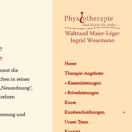
e
e
Home
immt die
Therapie-Angebote:
hen in seiner
• Kassenleistungen
r „Neuordnung“,
• Privatleistungen
zelnen
Kurse
Kursbeschreibungen
timmung und
Unser Team
Kontakt